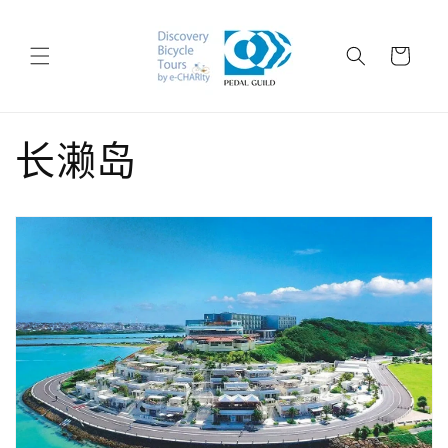
跳到内
购
容
物
车
长濑岛