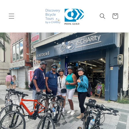
コンテ
ンツに
カ
進む
ー
ト