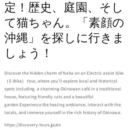
定！歴史、庭園、そし
て猫ちゃん。「素顔の
沖縄」を探しに行きま
しょう！
Discover the hidden charm of Naha on an Electric assist bike
（E-Bike） tour, where you'll explore local and historical
spots including a charming Okinawan café in a traditional
house, featuring friendly cats and a beautiful
garden.Experience the healing ambiance, interact with the
locals, and immerse yourself in the rich history of Okinawa.
https://discovery-tours.jp/en