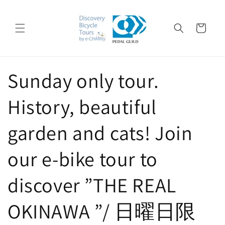
コンテ
ンツに
カ
進む
ー
ト
Sunday only tour.
History, beautiful
garden and cats! Join
our e-bike tour to
discover ”THE REAL
OKINAWA ”/ 日曜日限